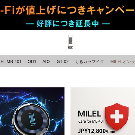
LEL MB-401
OD1
AD2
GT-02
くるカラマイク
MILELオ