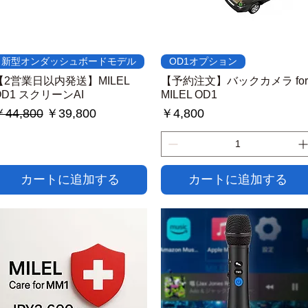
クイックビュー
クイックビュー
新型オンダッシュボードモデル
OD1オプション
【2営業日以内発送】MILEL
【予約注文】バックカメラ for
OD1 スクリーンAI
MILEL OD1
通常価格
セール価格
価格
44,800
￥39,800
￥4,800
カートに追加する
カートに追加する