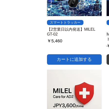
クイックビュー
スマートトラッカー
【2営業日以内発送】MILEL
GT-02
M
価格
￥5,460
￥
カートに追加する