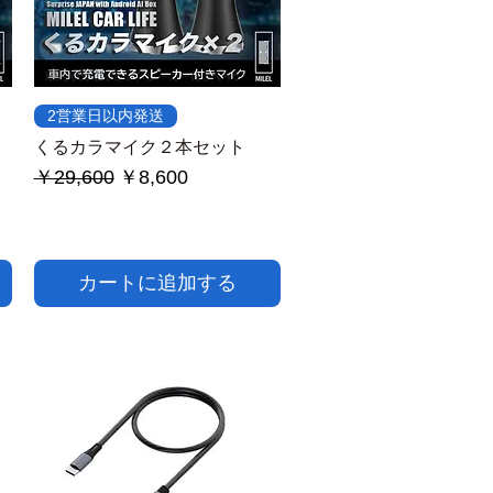
クイックビュー
2営業日以内発送
くるカラマイク２本セット
通常価格
セール価格
￥29,600
￥8,600
カートに追加する