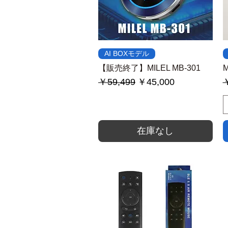
クイックビュー
AI BOXモデル
【販売終了】MILEL MB-301
M
通常価格
セール価格
￥59,499
￥45,000
￥
在庫なし