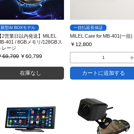
クイックビュー
クイックビュー
新型AI BOXモデル
一括払延長保証
【2営業日以内発送】MILEL
MILEL Care for MB-401(一括)
B-401 / 8GBメモリ/128GBス
価格
￥12,800
トレージ
通常価格
セール価格
69,799
￥60,799
在庫なし
カートに追加する