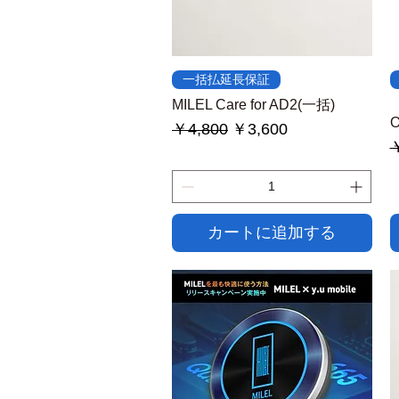
クイックビュー
一括払延長保証
MILEL Care for AD2(一括)
通常価格
セール価格
￥4,800
￥3,600
￥
カートに追加する