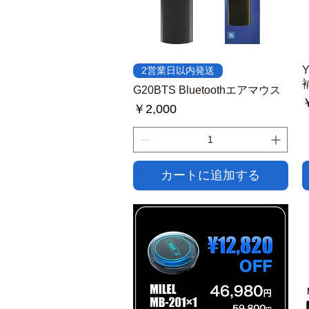
クイックビュー
2営業日以内発送
G20BTS Bluetoothエアマウス
￥
価格
￥2,000
カートに追加する