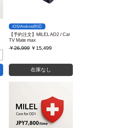
クイックビュー
iOS/Android対応
【予約注文】MILEL AD2 / Car
TV Mate max
通常価格
セール価格
￥26,999
￥15,499
在庫なし