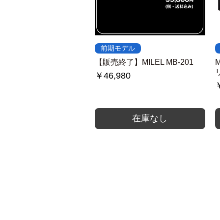
クイックビュー
前期モデル
【販売終了】MILEL MB-201
M
価格
￥46,980
￥
在庫なし